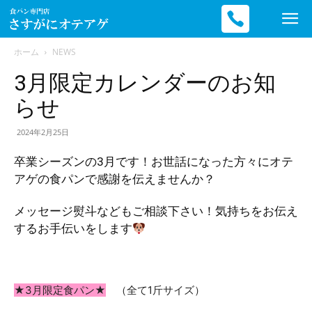
ホーム
NEWS
3月限定カレンダーのお知
滋
らせ
2024年2月25日
賀
卒業シーズンの3月です！お世話になった方々にオテ
アゲの食パンで感謝を伝えませんか？
の
メッセージ熨斗などもご相談下さい！気持ちをお伝え
するお手伝いをします
高
★3月限定食パン★
（全て1斤サイズ）
級