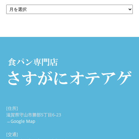
ア
ー
せ
カ
イ
ブ
[住所]
滋賀県守山市勝部5丁目6-23
→
Google Map
[交通]