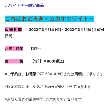
店
ホワイトデー限定商品
これはおどろき～カカオホワイト～
「さ
販 売 期 間
2022年3月11日(金)～2022年3月14日(月)の4
日間
す
お渡し時間
11時～
価 格
【1斤】￥800(税込)
が
※
ご予約
は、
お電話
(077‐584-4180)または
店頭
にて承ります
に
※限定本数に達し次第ご予約分完売とさせて頂きます
※お取り置きの最終時間は17:00までとなります
オ