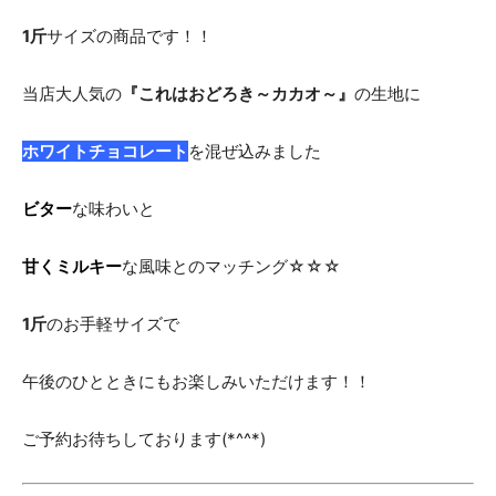
1斤
サイズの商品です！！
食
当店大人気の
『これはおどろき～カカオ～』
の生地に
ホワイトチョコレート
を混ぜ込みました
パ
ビター
な味わいと
ン
甘くミルキー
な風味とのマッチング☆☆☆
1斤
のお手軽サイズで
専
午後のひとときにもお楽しみいただけます！！
門
ご予約お待ちしております(*^^*)