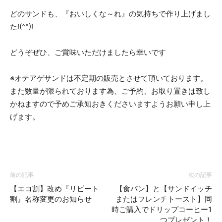
どのサンドも、『おいしくな～れ』の気持ちで作り上げまし
た!(^^)!
テ
どうぞぜひ、ご賞味いただけましたら幸いです
ア
※オテアゲサンドは不定期の販売とさせて頂いております。
また数量が限られております為、ご予約、お取り置きは致し
かねますので予めご承知おきくださいますようお願い申し上
ゲ」
げます。
の
前の記事
次の記事
パ
【エコ割】改め『リピート
【食パン】と【サンドイッチ
割』名称変更のお知らせ
またはフレンチトースト】同
時ご購入でドリップコーヒー1
つプレゼント！