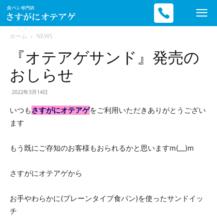
ホーム
NEWS
『オテアゲサンド』発売の
滋
おしらせ
2022年3月14日
賀
いつも
さすがにオテアゲ
をご利用いただきありがとうござい
ます
の
もう既にご存知のお客様もおられるかと思いますm(__)m
さすがにオテアゲから
高
お手やわらかに(プレーンタイプ食パン)を使ったサンドイッ
チ
級