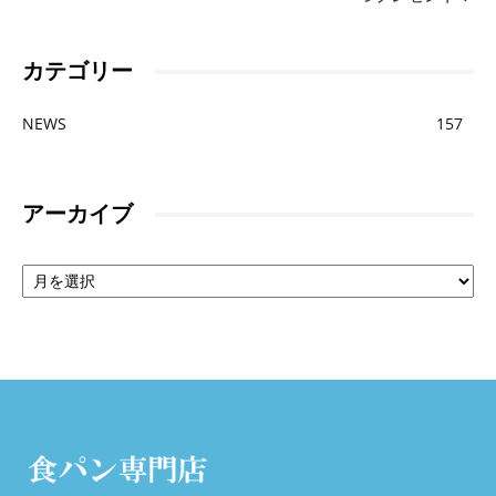
ン
カテゴリー
を
NEWS
157
お
アーカイブ
ア
取
ー
カ
イ
ブ
り
寄