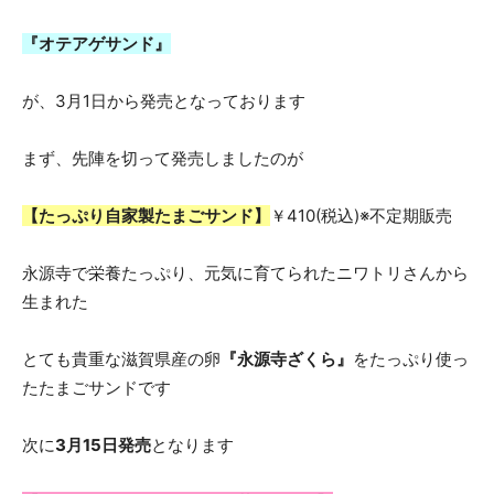
『オテアゲサンド』
食
が、3月1日から発売となっております
まず、先陣を切って発売しましたのが
パ
【たっぷり自家製たまごサンド】
￥410(税込)※不定期販売
ン
永源寺で栄養たっぷり、元気に育てられたニワトリさんから
生まれた
専
とても貴重な滋賀県産の卵
『永源寺ざくら』
をたっぷり使っ
たたまごサンドです
門
次に
3月15日発売
となります