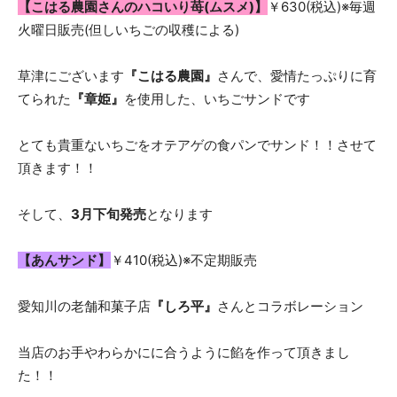
【こはる農園さんのハコいり苺(ムスメ)】
￥630(税込)※毎週
店
火曜日販売(但しいちごの収穫による)
草津にございます
『こはる農園』
さんで、愛情たっぷりに育
「さ
てられた
『章姫』
を使用した、いちごサンドです
とても貴重ないちごをオテアゲの食パンでサンド！！させて
す
頂きます！！
そして、
3月下旬発売
となります
が
【あんサンド】
￥410(税込)※不定期販売
に
愛知川の老舗和菓子店
『しろ平』
さんとコラボレーション
当店のお手やわらかにに合うように餡を作って頂きまし
オ
た！！